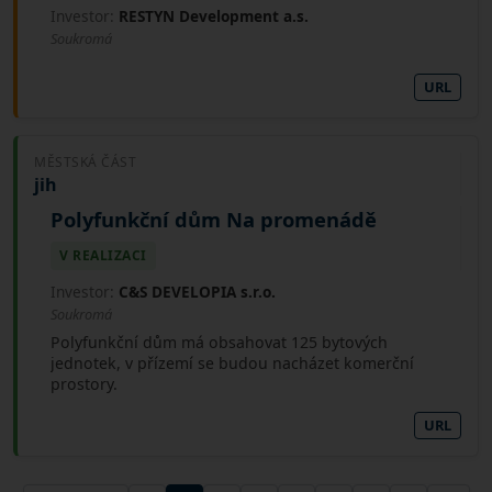
Investor:
RESTYN Development a.s.
Soukromá
URL
MĚSTSKÁ ČÁST
jih
Polyfunkční dům Na promenádě
V REALIZACI
Investor:
C&S DEVELOPIA s.r.o.
Soukromá
Polyfunkční dům má obsahovat 125 bytových
jednotek, v přízemí se budou nacházet komerční
prostory.
URL