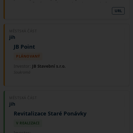
terasy, určené pro pobyt a relaxaci. Komunitní
střešní zahrada s kavárnou poskytne svým
URL
uživatelům prostor pro odpočinek, pracovní schůzky
i panoramatické výhledy na město.
MĚSTSKÁ ČÁST
jih
JB Point
PLÁNOVANÝ
Investor:
JB Stavební s.r.o.
Soukromá
MĚSTSKÁ ČÁST
jih
Revitalizace Staré Ponávky
V REALIZACI
Investor: