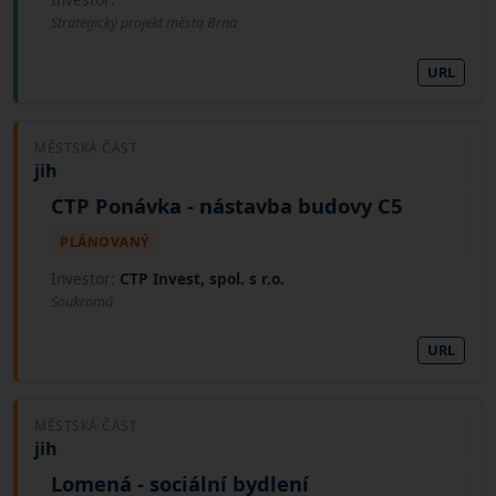
Strategický projekt města Brna
URL
MĚSTSKÁ ČÁST
jih
CTP Ponávka - nástavba budovy C5
PLÁNOVANÝ
Investor:
CTP Invest, spol. s r.o.
Soukromá
URL
MĚSTSKÁ ČÁST
jih
Lomená - sociální bydlení