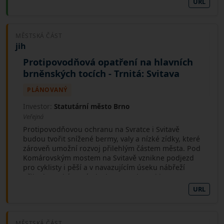
URL
MĚSTSKÁ ČÁST
jih
Protipovodňová opatření na hlavních
brněnských tocích - Trnitá: Svitava
PLÁNOVANÝ
Investor:
Statutární město Brno
Veřejná
Protipovodňovou ochranu na Svratce i Svitavě
budou tvořit snížené bermy, valy a nízké zídky, které
zároveň umožní rozvoj přilehlým částem města. Pod
Komárovským mostem na Svitavě vznikne podjezd
pro cyklisty i pěší a v navazujícím úseku nábřeží
přibydou také nové plochy pro rekreaci i sport,
včetně nových mol a přírodního amfiteátru.
URL
MĚSTSKÁ ČÁST