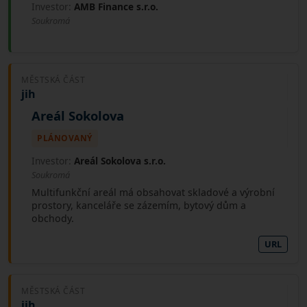
Investor:
AMB Finance s.r.o.
Soukromá
MĚSTSKÁ ČÁST
jih
Areál Sokolova
PLÁNOVANÝ
Investor:
Areál Sokolova s.r.o.
Soukromá
Multifunkční areál má obsahovat skladové a výrobní
prostory, kanceláře se zázemím, bytový dům a
obchody.
URL
MĚSTSKÁ ČÁST
jih