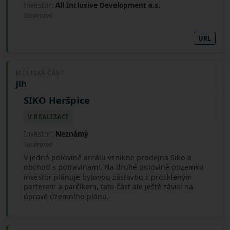
Investor:
All Inclusive Development a.s.
Soukromá
URL
MĚSTSKÁ ČÁST
jih
SIKO Heršpice
V REALIZACI
Investor:
Neznámý
Soukromá
V jedné polovině areálu vznikne prodejna Siko a
obchod s potravinami. Na druhé polovině pozemku
investor plánuje bytovou zástavbu s proskleným
parterem a parčíkem, tato část ale ještě závisí na
úpravě územního plánu.