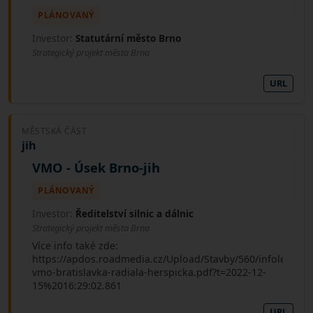
PLÁNOVANÝ
Investor:
Statutární město Brno
Strategický projekt města Brna
URL
MĚSTSKÁ ČÁST
jih
VMO - Úsek Brno-jih
PLÁNOVANÝ
Investor:
Ředitelství silnic a dálnic
Strategický projekt města Brna
Více info také zde:
https://apdos.roadmedia.cz/Upload/Stavby/560/infoletak_s
vmo-bratislavka-radiala-herspicka.pdf?t=2022-12-
15%2016:29:02.861
URL