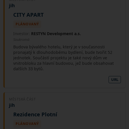
jih
CITY APART
PLÁNOVANÝ
Investor:
RESTYN Development a.s.
Soukromá
Budova bývalého hotelu, který je v současnosti
pronajatý k dlouhodobému bydlení, bude tvořit 52
jednotek. Součástí projektu je také nový dům ve
vnitrobloku za hlavní budovou, jež bude obsahovat
dalších 33 bytů.
URL
MĚSTSKÁ ČÁST
jih
Rezidence Plotní
PLÁNOVANÝ