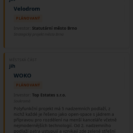
Velodrom
PLÁNOVANÝ
Investor:
Statutární město Brno
Strategický projekt města Brna
MĚSTSKÁ ČÁST
jih
WOKO
PLÁNOVANÝ
Investor:
Top Estates s.r.o.
Soukromá
Polyfunkční projekt má 5 nadzemních podlaží, z
nichž každé je řešeno jako open-space s jádrem a
přípravou pro rozdělení na menší kanceláře včetně
nejmodernějších technologií. Od 2. nadzemního
podlaží patra ustupují a vznikají zde zelené střešní