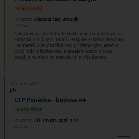
PLÁNOVANÝ
Investor:
Městská část Brno-jih
Veřejná
Navrhovaný záměr bude realizován na pozemcích v
katastrálním území Dolní Heršpice v úseku dlouhém
540 metrů, který začíná nad přízřenickým jezem a
končí ulicí Pěstitelskou a areálem Retro muzea.
Areál je navržen na stávajících a v budoucnu
snížených záplavových pravobřežních plochách řeky
Svratky. Bude zde vytvořen rozsáhlý biotop, který
bude rozdělen na tři části. První nádrž bude plnit
funkci čisticí, druhá bude určena ke koupání a ze
MĚSTSKÁ ČÁST
třetí bude možné vyjet na lodičce na Svratku.
jih
Vytěženou zeminu opětovně využijeme na další
terénní úpravy. Na vybudovanou odsazenou
CTP Ponávka - budova A4
ochrannou hráz bude v budoucnu napojena
plánovaná protipovodňová linie na březích Svratky.
V REALIZACI
Součástí záměru je i vysázení zeleně a založení
Investor:
CTP Invest, spol. s r.o.
nového parku.
Soukromá