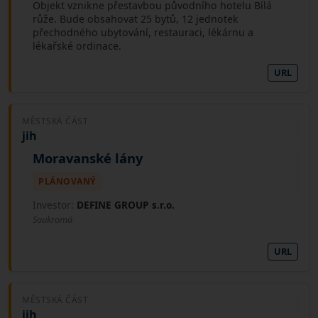
Objekt vznikne přestavbou původního hotelu Bílá
růže. Bude obsahovat 25 bytů, 12 jednotek
přechodného ubytování, restauraci, lékárnu a
lékařské ordinace.
URL
MĚSTSKÁ ČÁST
jih
Moravanské lány
PLÁNOVANÝ
Investor:
DEFINE GROUP s.r.o.
Soukromá
URL
MĚSTSKÁ ČÁST
jih