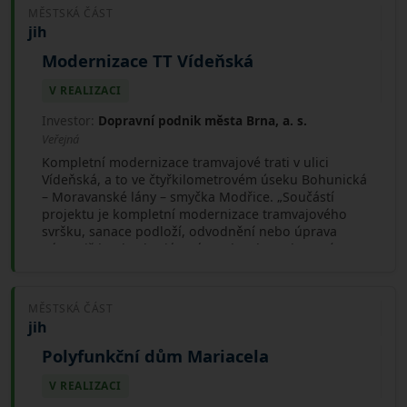
MĚSTSKÁ ČÁST
jih
Modernizace TT Vídeňská
V REALIZACI
Investor:
Dopravní podnik města Brna, a. s.
Veřejná
Kompletní modernizace tramvajové trati v ulici
Vídeňská, a to ve čtyřkilometrovém úseku Bohunická
– Moravanské lány – smyčka Modřice. „Součástí
projektu je kompletní modernizace tramvajového
svršku, sanace podloží, odvodnění nebo úprava
nástupišť na bezbariérové. Bude zde zcela nový
systém trolejového vedení, takzvaná řetězovka. Tyto
úpravy umožní zvýšení traťové rychlosti vozů v
daném úseku a tím i zkrácení dojezdových časů,“
MĚSTSKÁ ČÁST
řekl Miloš Havránek, generální ředitel DPMB.
jih
Předpokládané náklady činí 282 miliónů Kč, projekt
bude spolufinancován z Operačního programu
Polyfunkční dům Mariacela
Doprava 3.
V REALIZACI