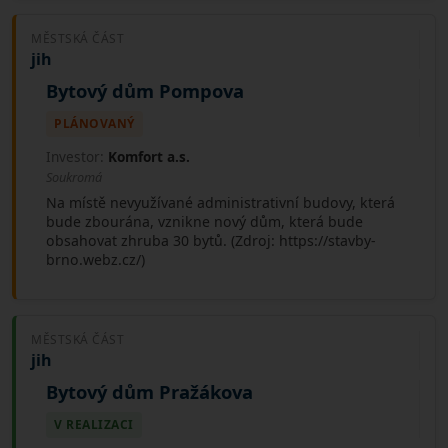
MĚSTSKÁ ČÁST
jih
Bytový dům Pompova
PLÁNOVANÝ
Investor:
Komfort a.s.
Soukromá
Na místě nevyužívané administrativní budovy, která
bude zbourána, vznikne nový dům, která bude
obsahovat zhruba 30 bytů. (Zdroj: https://stavby-
brno.webz.cz/)
MĚSTSKÁ ČÁST
jih
Bytový dům Pražákova
V REALIZACI