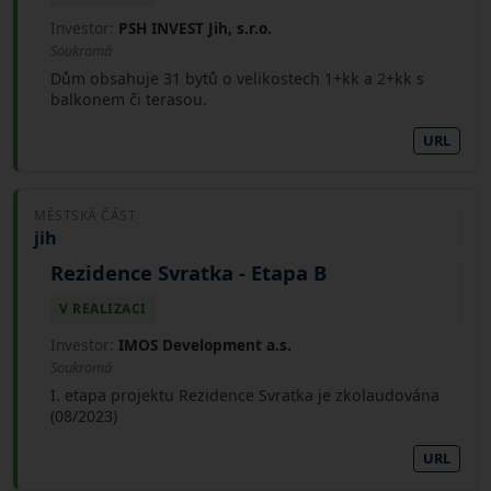
Investor:
PSH INVEST Jih, s.r.o.
Soukromá
Dům obsahuje 31 bytů o velikostech 1+kk a 2+kk s
balkonem či terasou.
URL
MĚSTSKÁ ČÁST
jih
Rezidence Svratka - Etapa B
V REALIZACI
Investor:
IMOS Development a.s.
Soukromá
I. etapa projektu Rezidence Svratka je zkolaudována
(08/2023)
URL