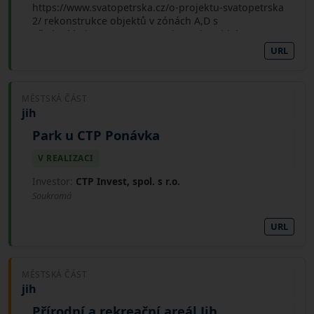
https://www.svatopetrska.cz/o-projektu-svatopetrska
2/ rekonstrukce objektů v zónách A,D s
předpokladem 2023-2026 3/ dostavba objektu B
Detaily adaptačních opatření také na:
URL
https://www.adapterraawards.cz/Databaze/2020/Rekonstru
otevreni-arealu-Svatopetrska Projekt se zapojil do
memoranda PřipravBrno a získal stříbrný certifikát:
MĚSTSKÁ ČÁST
https://priprav.brno.cz/aktuality/vyhodnoceni-
jih
partneru-memoranda-o-snizovani-emisi-pro-rok-
2021/
Park u CTP Ponávka
V REALIZACI
Investor:
CTP Invest, spol. s r.o.
Soukromá
URL
MĚSTSKÁ ČÁST
jih
Přírodní a rekreační areál Jih