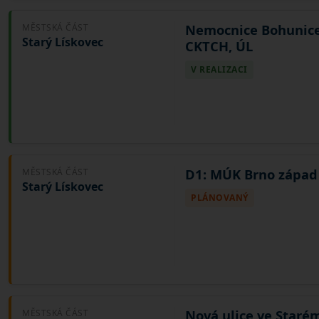
Nemocnice Bohunice
MĚSTSKÁ ČÁST
Starý Lískovec
CKTCH, ÚL
V REALIZACI
D1: MÚK Brno západ
MĚSTSKÁ ČÁST
Starý Lískovec
PLÁNOVANÝ
Nová ulice ve Starém
MĚSTSKÁ ČÁST