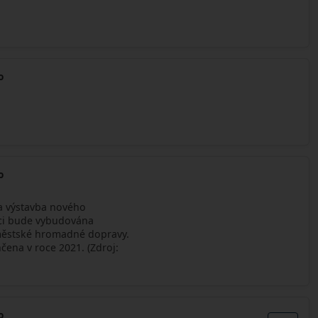
o
o
na výstavba nového
mci bude vybudována
 městské hromadné dopravy.
čena v roce 2021. (Zdroj:
o