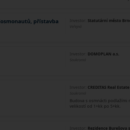
Kosmonautů, přístavba
Investor:
Statutární město Brn
Veřejná
Investor:
DOMOPLAN a.s.
Soukromá
Investor:
CREDITAS Real Estate
Soukromá
Budova s osmnácti podlažími n
velikostí od 1+kk po 5+kk.
Investor:
Rezidence Burešova s.