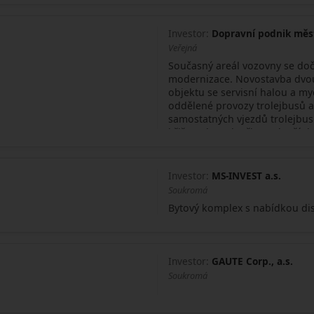
Investor:
Dopravní podnik měst
Veřejná
Současný areál vozovny se do
modernizace. Novostavba dvo
objektu se servisní halou a my
oddělené provozy trolejbusů 
samostatných vjezdů trolejbu
křižovatky pak přinese lepší d
Hviezdoslavova.
Investor:
MS-INVEST a.s.
Soukromá
Bytový komplex s nabídkou dis
Investor:
GAUTE Corp., a.s.
Soukromá