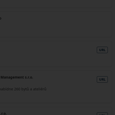
o
URL
 Management s.r.o.
URL
abídne 260 bytů a ateliérů
r.o.