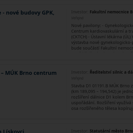
 - nové budovy GPK,
Investor:
Fakultní nemocnice 
Veřejná
Nové pavilony: - Gynekologick
Centrum kardiovaskulární a tr
(CKTCH) - Ústavní lékárna (ÚL) 
výstavba nové gynekologicko-p
bude součástí Fakultní nemocn
nová klinika bude nejmoderně
ve střední Evropě. Projekt, jeh
přibližně 2 miliardy korun, slo
provozy v areálech Bohunice a
 – MÚK Brno centrum
Investor:
Ředitelství silnic a dá
kompaktního centra. Klinika n
Veřejná
nejen v oblasti porodnictví, a
Stavba D1 01191.B MÚK Brno 
perinatální medicíny a asisto
(km 189,095 – 194,542) je jedn
zde mělo probíhat více než 6 0
rozšíření dálnice D1 kolem Br
rozsáhlého projektu je také n
uspořádání. Rozšíření využívá s
specializovaného Centra kardi
osa rozšířeného tělesa kopíruje
chirurgie. Centrum zvýší lůžko
lůžek a přidá jeden nový opera
umožní zkrácení čekacích dob
srdce, jater a ledvin, kterých z
 Lískovci
Investor:
Statutární město Brn