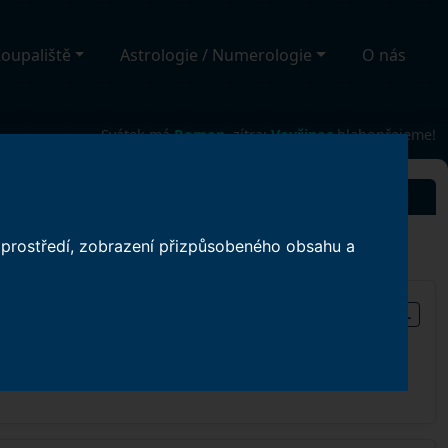
oupaliště
Astrologie / Numerologie
O nás
Svátek má
Roman
, zítra:
Vavřinec
blahopřejeme!
o prostředí, zobrazení přizpůsobeného obsahu a
ND INVESTORS s.r.o.
URL
eky Svitavy bude v několika
kční objekt. Jižní část
stavěna na ubytování