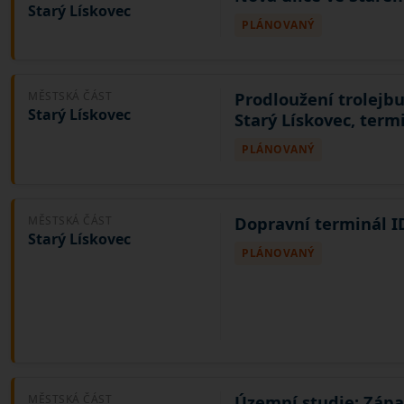
Starý Lískovec
PLÁNOVANÝ
Prodloužení trolejbu
MĚSTSKÁ ČÁST
Starý Lískovec
Starý Lískovec, term
PLÁNOVANÝ
Dopravní terminál I
MĚSTSKÁ ČÁST
Starý Lískovec
PLÁNOVANÝ
Územní studie: Zápa
MĚSTSKÁ ČÁST