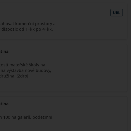
URL
ahovat komerční prostory a
ry dispozic od 1+kk po 4+kk.
atina
kosti mateřské školy na
ána výstavba nové budovy,
družina. (Zdroj:
atina
ích 100 na galerii, podezmní