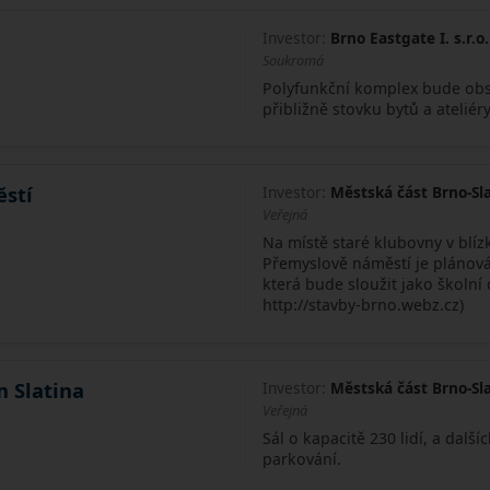
Investor:
Brno Eastgate I. s.r.o.
Soukromá
Polyfunkční komplex bude obs
přibližně stovku bytů a atelié
stí
Investor:
Městská část Brno-Sl
Veřejná
Na místě staré klubovny v blíz
Přemyslově náměstí je plánov
která bude sloužit jako školní 
http://stavby-brno.webz.cz)
 Slatina
Investor:
Městská část Brno-Sl
Veřejná
Sál o kapacitě 230 lidí, a dalš
parkování.