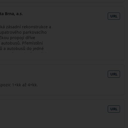
a Brna, a.s.
URL
čká zásadní rekonstrukce a
upatrového parkovacího
čkou propojí dříve
a autobusů. Přemístění
sů a autobusů do jedné
opravní napojení na ulici
URL
pozic 1+kk až 4+kk.
URL