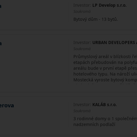
a
Investor:
LP Develop s.r.o.
Soukromá
Bytový dům - 13 bytů.
a
Investor:
URBAN DEVELOPERS A
Soukromá
Průmyslový areál v blízkosti ř
etapách přebudován na polyfun
areálu bude v první etapě pře
hotelového typu. Na nároží uli
Mostecká vyroste bytový komp
obchodní prostory a přibližně
erova
Investor:
KALÁB s.r.o.
Soukromá
3 rodinné domy o 1 společné
nadzemních podlaží