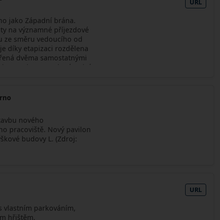
URL
o jako Západní brána.
lity na významné příjezdové
u ze směru vedoucího od
je díky etapizaci rozdělena
vořená dvěma samostatnými
ck a Soubor staveb Západní
ací pro územní rozhodnutí a
, která je předmětem této
Brno
stavbu nového
o pracoviště. Nový pavilon
ýškové budovy L. (Zdroj:
URL
s vlastním parkováním,
m hřištěm.