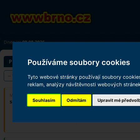
Dnes je:
09.08.2026
PLÁNOVANÉ PROJEKTY A STAVBY NA ÚZEMÍ M
Používáme soubory cookies
Zobrazit
Tyto webové stránky používají soubory cookies 
reklam, analýzy návštěvnosti webových stránek 
Urban Park - 2. etap
MĚSTSKÁ ČÁST
Souhlasím
Odmítám
Upravit mé předvol
sever
PLÁNOVANÝ