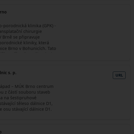
Brno
o-porodnická klinika (GPK) -
ansplatační chirurgie
V Brně se připravuje
orodnické kliniky, která
ice Brno v Bohunicích. Tato
jším zařízením svého druhu
ož realizace má stát
učí stávající oddělené
 Obilní trh do jednoho
lnic s. p.
URL
abídne špičkovou péči
le i onkogynekologie,
západ – MÚK Brno centrum
vané reprodukce. Ročně by
ou z částí souboru staveb
00 porodů​. Součástí
na na šestipruhové
ová budova
távající těleso dálnice D1,
ovaskulární a transplantační
 osu stávající dálnice D1.
vou kapacitu z 90 na 125
ční sál. Nové zařízení
 na operace a transplantace
de
o