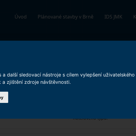
Úvod
Plánované stavby v Brně
IDS JMK
K
ĚSTA BRNA
a další sledovací nástroje s cílem vylepšení uživatelskéh
a zjištění zdroje návštěvnosti.
a
Investor:
URBAN DEVELOPERS A
by
Průmyslový areál v blízkosti ř
etapách přebudován na polyfun
areálu bude v první etapě pře
hotelového typu.