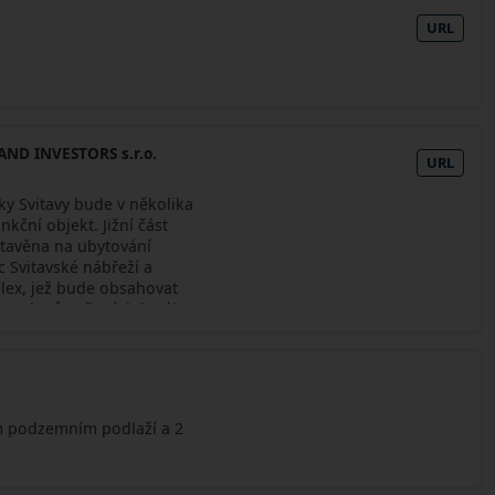
URL
ND INVESTORS s.r.o.
URL
eky Svitavy bude v několika
kční objekt. Jižní část
stavěna na ubytování
c Svitavské nábřeží a
lex, jež bude obsahovat
 700 bytů určených k nájmu.
m podzemním podlaží a 2