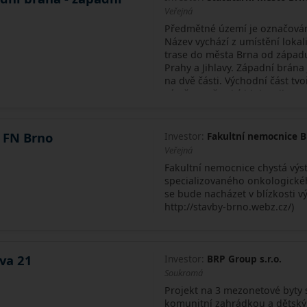
Veřejná
Předmětné území je označován
Název vychází z umístění loka
trase do města Brna od západ
Prahy a Jihlavy. Západní brána 
na dvě části. Východní část t
záměry (Městský blok Belle Ro
brána) je v procesu dokument
předchází řešení západní části
územní studie.
 FN Brno
Investor:
Fakultní nemocnice 
Veřejná
Fakultní nemocnice chystá vý
specializovaného onkologickéh
se bude nacházet v blízkosti v
http://stavby-brno.webz.cz/)
va 21
Investor:
BRP Group s.r.o.
Soukromá
Projekt na 3 mezonetové byty 
komunitní zahrádkou a dětský