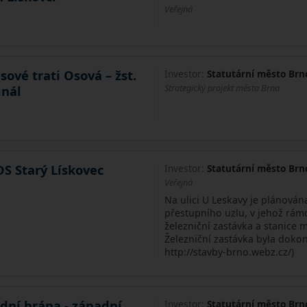
Veřejná
sové trati Osová – žst.
Investor:
Statutární město Brn
Strategický projekt města Brna
inál
DS Starý Lískovec
Investor:
Statutární město Brn
Veřejná
Na ulici U Leskavy je plánová
přestupního uzlu, v jehož rá
železniční zastávka a stanice
Železniční zastávka byla dokon
http://stavby-brno.webz.cz/)
dní brána - západní
Investor:
Statutární město Brn