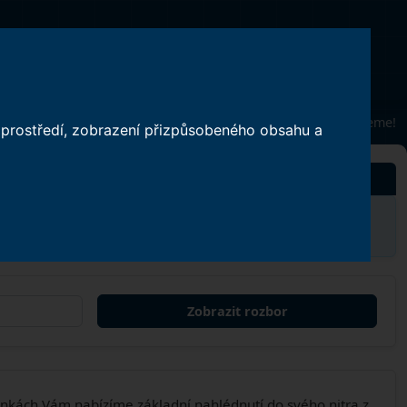
oupaliště
Astrologie / Numerologie
O nás
Svátek má
Soběslav
, zítra:
Roman
blahopřejeme!
o prostředí, zobrazení přizpůsobeného obsahu a
aná data neukládáme ani nearchivujeme. Jsou zpracována
Zobrazit rozbor
nkách Vám nabízíme základní nahlédnutí do svého nitra z