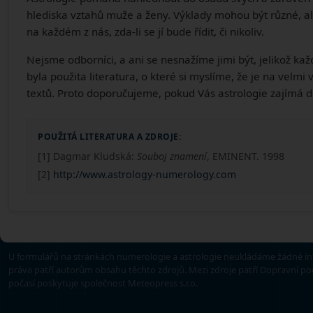
hlediska vztahů muže a ženy. Výklady mohou být různé, ale 
na každém z nás, zda-li se jí bude řídit, či nikoliv.
Nejsme odborníci, a ani se nesnažíme jimi být, jelikož kaž
byla použita literatura, o které si myslíme, že je na velm
textů. Proto doporučujeme, pokud Vás astrologie zajímá do
POUŽITÁ LITERATURA A ZDROJE:
[1] Dagmar Kludská:
Souboj znamení
, EMINENT. 1998
[2]
http://www.astrology-numerology.com
U formulářů na stránkách numerologie a astrologie neukládáme žádné in
práva patří autorům obsahu těchto zdrojů. Mezi zdroje patří Dopravní 
počasí poskytuje společnost Meteopress s.r.o.