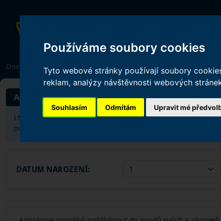
Používáme soubory cookies
Dnes je:
08.08.2026
Tyto webové stránky používají soubory cookies 
reklam, analýzy návštěvnosti webových stránek 
ASTROLOGIE KLASICKÁ
Souhlasím
Odmítám
Upravit mé předvol
ℹ️ Soukromí na prvním místě:
Informace vyplněné ve formulář
pouze v rámci výpočtu a vyhodnocení a po zobrazení výsled
DATUM NAROZENÍ:
Astrologie pomáhá nahlédnout do osudů svých a zároveň d