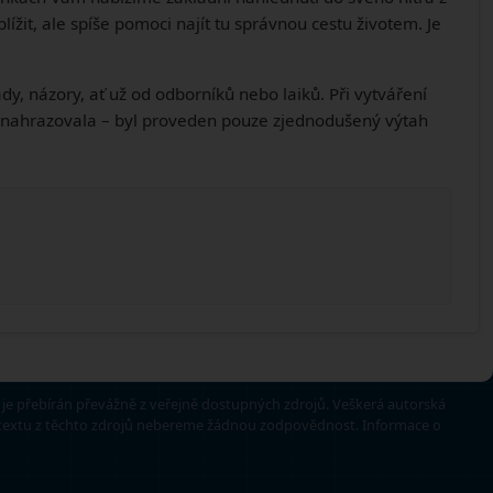
ížit, ale spíše pomoci najít tu správnou cestu životem. Je
dy, názory, ať už od odborníků nebo laiků. Při vytváření
turu nahrazovala – byl proveden pouze zjednodušený výtah
e přebírán převážně z veřejně dostupných zdrojů. Veškerá autorská
t textu z těchto zdrojů nebereme žádnou zodpovědnost. Informace o