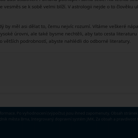
vesměs se k sobě velmi blíží. V astrologii nejde o to člověku ubl
dý by měl asi dělat to, čemu nejvíc rozumí. Vítáme veškeré nápa
i vysoké úrovni, ale také bysme nechtěli, aby tato cesta litera
 větších podrobností, abyste nahlédli do odborné literatury.
formace. Po vyhodnocení (výpočtu) jsou ihned zapomenuty. Obsah stránek j
podnik města Brna, Integrovaný dopravní systém JMK. Za obsah a pravdivos