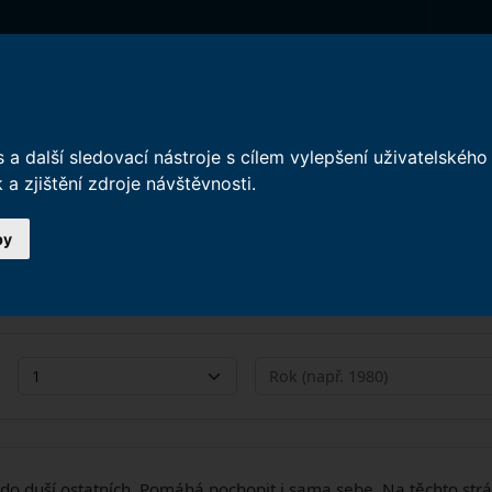
Úvod
Plánované stavby v Brně
IDS JMK
K
a další sledovací nástroje s cílem vylepšení uživatelskéh
a zjištění zdroje návštěvnosti.
by
ích jsou zpracované pouze pro okamžitý výstup. Žádná vámi zad
ku ihned zapomenuta.
o duší ostatních. Pomáhá pochopit i sama sebe. Na těchto strá